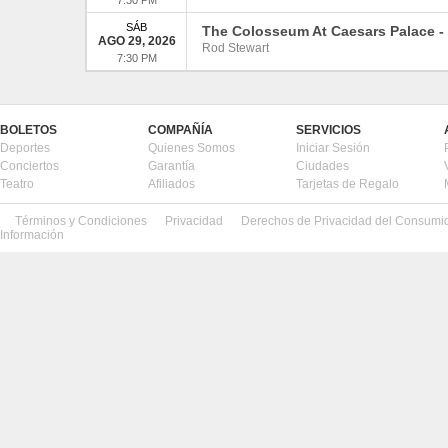
SÁB
The Colosseum At Caesars Palace
-
AGO 29, 2026
Rod Stewart
7:30 PM
BOLETOS
COMPAÑÍA
SERVICIOS
Deportes
Quienes Somos
Iniciar Sesión
Conciertos
Garantía
Ciudades
Teatro
Afiliados
Tarjetas de Regalo
Términos y Condiciones
Privacidad
Derechos de Privacidad del Consumi
Información