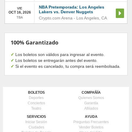
NBA Pretemporada: Los Angeles
VIE
Lakers vs. Denver Nuggets
OCT 16, 2026
TBA
Crypto.com Arena
-
Los Angeles
,
CA
100% Garantizado
✓
Los boletos son válidos para ingresar al evento.
✓
Los boletos se entregarán antes del evento.
✓
Si el evento es cancelado, tu compra será reembolsada.
BOLETOS
COMPAÑÍA
Deportes
Quienes Somos
Conciertos
Garantía
Teatro
Afiliados
SERVICIOS
AYUDA
Iniciar Sesión
Preguntas Frecuentes
Ciudades
Vender Boletos