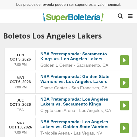
Los precios de reventa pueden ser superiores al valor nominal.
Boletos Los Angeles Lakers
NBA Pretemporada: Sacramento
LUN
Kings vs. Los Angeles Lakers
OCT 5, 2026
7:00 PM
Golden 1 Center
-
Sacramento
,
CA
NBA Pretemporada: Golden State
MAR
Warriors vs. Los Angeles Lakers
OCT 6, 2026
7:00 PM
Chase Center
-
San Francisco
,
CA
NBA Pretemporada: Los Angeles
JUE
Lakers vs. Sacramento Kings
OCT 8, 2026
TBA
Crypto.com Arena
-
Los Angeles
,
CA
NBA Pretemporada: Los Angeles
MAR
Lakers vs. Golden State Warriors
OCT 13, 2026
7:00 PM
T-Mobile Arena
-
Las Vegas
,
NV