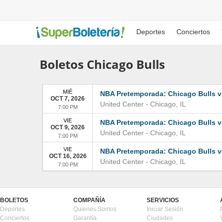
Deportes
Conciertos
Boletos Chicago Bulls
MIÉ
NBA Pretemporada: Chicago Bulls v
OCT 7, 2026
United Center
-
Chicago
,
IL
7:00 PM
VIE
NBA Pretemporada: Chicago Bulls v
OCT 9, 2026
United Center
-
Chicago
,
IL
7:00 PM
VIE
NBA Pretemporada: Chicago Bulls v
OCT 16, 2026
United Center
-
Chicago
,
IL
7:00 PM
BOLETOS
COMPAÑÍA
SERVICIOS
Deportes
Quienes Somos
Iniciar Sesión
Conciertos
Garantía
Ciudades