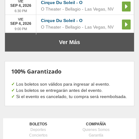
VIE
Cirque Du Soleil - O
SEP 4, 2026
O Theater - Bellagio
-
Las Vegas
,
NV
6:30 PM
VIE
Cirque Du Soleil - O
SEP 4, 2026
O Theater - Bellagio
-
Las Vegas
,
NV
9:00 PM
Ver Más
100% Garantizado
✓
Los boletos son válidos para ingresar al evento.
✓
Los boletos se entregarán antes del evento.
✓
Si el evento es cancelado, tu compra será reembolsada.
BOLETOS
COMPAÑÍA
Deportes
Quienes Somos
Conciertos
Garantía