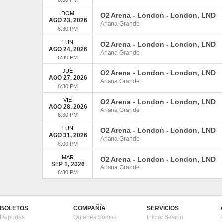
DOM
O2 Arena - London
-
London
,
LND
AGO 23, 2026
Ariana Grande
6:30 PM
LUN
O2 Arena - London
-
London
,
LND
AGO 24, 2026
Ariana Grande
6:30 PM
JUE
O2 Arena - London
-
London
,
LND
AGO 27, 2026
Ariana Grande
6:30 PM
VIE
O2 Arena - London
-
London
,
LND
AGO 28, 2026
Ariana Grande
6:30 PM
LUN
O2 Arena - London
-
London
,
LND
AGO 31, 2026
Ariana Grande
6:00 PM
MAR
O2 Arena - London
-
London
,
LND
SEP 1, 2026
Ariana Grande
6:30 PM
BOLETOS
COMPAÑÍA
SERVICIOS
Deportes
Quienes Somos
Iniciar Sesión