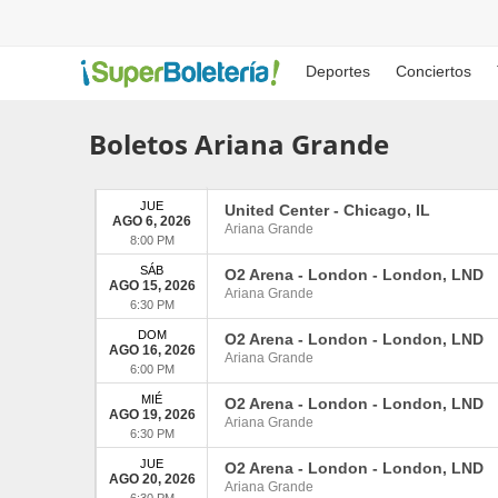
Deportes
Conciertos
Boletos Ariana Grande
JUE
United Center
-
Chicago
,
IL
AGO 6, 2026
Ariana Grande
8:00 PM
SÁB
O2 Arena - London
-
London
,
LND
AGO 15, 2026
Ariana Grande
6:30 PM
DOM
O2 Arena - London
-
London
,
LND
AGO 16, 2026
Ariana Grande
6:00 PM
MIÉ
O2 Arena - London
-
London
,
LND
AGO 19, 2026
Ariana Grande
6:30 PM
JUE
O2 Arena - London
-
London
,
LND
AGO 20, 2026
Ariana Grande
6:30 PM