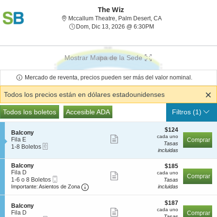
The Wiz
Mccallum Theatre, Pa
Mccallum Theatre, Palm Desert, CA
Dom, Dic 13, 2026 @ 6
Dom, Dic 13, 2026 @ 6:30PM
Mostrar Mapa de la Sede
Mercado de reventa, precios pueden ser más del valor nominal.
Todos los precios están en dólares estadounidenses
Tipos
Todas las entradas
Accesible ADA
Todos los boletos
Accesible ADA
Filtros
(1)
de
Boletos
$124
$124
S
Balcony
cada
cada uno
Mostrar
e
Fila E
Comprar
uno
Tasas
eTickets
c
1
1-8 Boletos
más
incluidas
c
a
detalles
i
8
S
Balcony
$185
ó
Boletos
$185
de
e
Fila D
cada
n
disponible
cada uno
Mostrar
Comprar
Boleto
los
c
1
uno
B
1-6 o 8 Boletos
Tasas
más
Móvil
Importante: Asientos de Zona, Abrir a D
c
a
a
Importante: Asientos de Zona
incluidas
boletos
i
6
l
detalles
ó
o
c
$187
$187
de
S
n
8
Balcony
o
cada
cada uno
Mostrar
e
B
Boletos
Fila D
Comprar
n
los
uno
Tasas