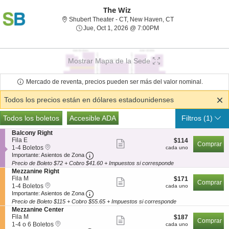
The Wiz
Shubert Theater - 
Shubert Theater - CT, New Haven, CT
Jue, Oct 1, 2026 @ 7:00
Jue, Oct 1, 2026 @ 7:00PM
Mostrar Mapa de la Sede
Mercado de reventa, precios pueden ser más del valor nominal.
Todos los precios están en dólares estadounidenses
Tipos
Todas las entradas
Accesible ADA
Todos los boletos
Accesible ADA
Filtros
(1)
de
S
Balcony Right
Boletos
e
Fila E
$114
$114
Mostrar
Comprar
Recogida
c
1
cada
1-4 Boletos
cada uno
más
Local
Importante: Asientos de Zona, Abrir a D
c
a
uno
Importante: Asientos de Zona
i
4
Precio de Boleto $72 + Cobro $41.60 + Impuestos si corresponde
detalles
ó
Boletos
S
Mezzanine Right
de
n
disponible
e
Fila M
$171
$171
Mostrar
B
Comprar
Recogida
c
1
los
cada
1-4 Boletos
cada uno
a
más
Local
Importante: Asientos de Zona, Abrir a D
c
a
uno
Importante: Asientos de Zona
boletos
l
i
4
Precio de Boleto $115 + Cobro $55.65 + Impuestos si corresponde
detalles
c
ó
Boletos
S
Mezzanine Center
o
de
n
disponible
e
Fila M
$187
$187
n
Mostrar
M
Comprar
Recogida
c
1
los
cada
1-4 o 6 Boletos
cada uno
y
e