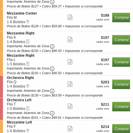
más
Local
Importante: Asientos de Zona, Abrir a D
c
a
uno
Importante: Asientos de Zona
R
boletos
z
i
4
i
Precio de Boleto $127 + Cobro $59.37 + Impuestos si corresponde
detalles
z
ó
o
g
a
de
S
n
6
Mezzanine Center
h
$188
$188
n
Mostrar
e
M
Boletos
Fila M
Comprar
t
los
cada
cada uno
i
Recogida
c
1
e
disponible
1-6 Boletos
más
uno
n
Local
boletos
c
a
z
Precio de Boleto $128 + Cobro $59.68 + Impuestos si corresponde
e
detalles
i
6
z
R
S
Mezzanine Right
ó
Boletos
a
de
i
e
Fila K
$197
$197
n
disponible
n
Mostrar
Comprar
g
eTickets
c
1
los
cada
1-4 Boletos
M
cada uno
i
más
h
Importante: Asientos de Zona, Abrir a D
c
a
uno
e
Importante: Asientos de Zona
n
boletos
t
i
4
z
e
Precio de Boleto $150 + Cobro $46.50 + Impuestos si corresponde
detalles
ó
Boletos
z
C
S
Mezzanine Right
de
n
disponible
a
e
e
Fila L
$197
$197
Mostrar
M
Comprar
n
n
eTickets
c
1
los
cada
1-5 Boletos
cada uno
e
i
más
t
Importante: Asientos de Zona, Abrir a D
c
a
uno
Importante: Asientos de Zona
boletos
z
n
e
i
5
Precio de Boleto $150 + Cobro $46.50 + Impuestos si corresponde
detalles
z
e
r
ó
Boletos
S
Orchestra Right
a
C
de
n
disponible
e
Fila Q
$203
$203
n
Mostrar
e
M
Comprar
Recogida
c
1
los
cada
1-4 Boletos
cada uno
i
n
e
más
Local
Importante: Asientos de Zona, Abrir a D
c
a
uno
Importante: Asientos de Zona
n
t
boletos
z
i
4
e
Precio de Boleto $139 + Cobro $63.09 + Impuestos si corresponde
detalles
e
z
ó
Boletos
R
S
Orchestra Left
r
a
de
n
disponible
i
e
Fila T
$211
$211
n
Mostrar
O
Comprar
g
eTickets
c
1
los
cada
1-5 Boletos
cada uno
i
r
más
h
Importante: Asientos de Zona, Abrir a D
c
a
uno
Importante: Asientos de Zona
n
boletos
c
t
i
5
e
Precio de Boleto $161 + Cobro $49.91 + Impuestos si corresponde
detalles
h
ó
Boletos
R
S
Mezzanine Left
e
de
n
disponible
i
Compra boletos de
e
The Wiz
en el Shubert Theater - CT de New
Fila F
$214
$214
s
Mostrar
O
Comprar
g
Recogida
c
1
los
cada
Haven, CT el
1-6 Boletos
01 oct 2026.
cada uno
t