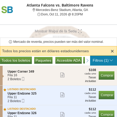
Atlanta Falcons vs. Baltimore Ravens
Mercedes-Benz Stadi
Mercedes-Benz Stadium, Atlanta, GA
Dom, Oct 11, 2026 @ 8
Dom, Oct 11, 2026 @ 8:20PM
Mostrar Mapa de la Sede
Mercado de reventa, precios pueden ser más del valor nominal.
Todos los precios están en dólares estadounidenses
Tipos
Pases de Acceso
Todas las entradas
Paquetes
Accesible ADA
Pases de Acceso
Todos los boletos
previous
Paquetes
Accesible ADA
next
Filtros
(1)
de
Boletos
$108
$108
S
Upper Corner 349
cada
cada uno
Mostrar
e
Fila 16
Comprar
uno
Tasas
Boleto
c
2
2 Boletos
más
incluidas
Móvil
c
Boletos
detalles
i
disponible
$112
ó
LISTADO DESTACADO
$112
de
cada
n
S
Upper Endzone 325
cada uno
Mostrar
Comprar
los
uno
U
e
Fila 11
Tasas
más
Boleto
p
c
2
incluidas
2 Boletos
boletos
Móvil
p
c
Boletos
detalles
e
i
disponible
$112
LISTADO DESTACADO
$112
de
r
ó
cada
S
Upper Endzone 326
cada uno
Mostrar
Comprar
C
n
los
uno
e
Fila 11
Tasas