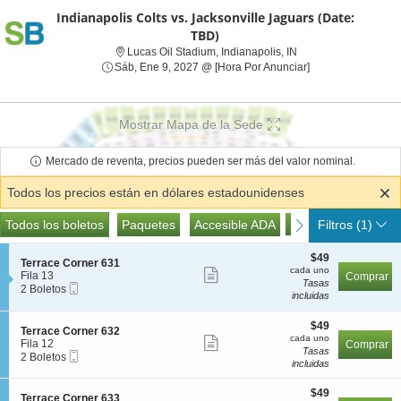
Indianapolis Colts vs. Jacksonville Jaguars (Date:
TBD)
Lucas Oil Stadium, In
Lucas Oil Stadium, Indianapolis, IN
Sáb, Ene 9, 2027 
Sáb, Ene 9, 2027 @ [Hora Por Anunciar]
Mostrar Mapa de la Sede
Mercado de reventa, precios pueden ser más del valor nominal.
Todos los precios están en dólares estadounidenses
Tipos
Pases de Acceso
Todas las entradas
Paquetes
Accesible ADA
Pases de Acceso
Todos los boletos
previous
Paquetes
Accesible ADA
next
Filtros
(1)
de
Boletos
$49
$49
S
Terrace Corner 631
cada
cada uno
Mostrar
e
Fila 13
Comprar
uno
Tasas
Boleto
c
2
2 Boletos
más
incluidas
Móvil
c
Boletos
detalles
i
disponible
ó
$49
$49
de
S
Terrace Corner 632
n
cada
cada uno
Mostrar
e
Fila 12
Comprar
los
T
uno
Tasas
Boleto
c
2
2 Boletos
más
e
incluidas
boletos
Móvil
c
Boletos
r
detalles
i
disponible
r
$49
ó
$49
de
S
Terrace Corner 633
a