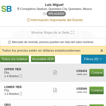
Luis Miguel
Corregidor
Corregidora Stadium, Queretaro City, Queretaro, Mexico
Lun, Oct 29, 2074 @ <div cla
APLAZADO
Información Importante del Evento
Mostrar Mapa de la Sede
Mercado de reventa, precios pueden ser más del valor nominal.
Todos los precios están en dólares estadounidenses
Tipos
Todas las entradas
Accesible ADA
Todos los boletos
Accesible ADA
Filtros
(0)
de
Boletos
S
UPPER TIER
US$454
US$454
Mostrar
e
Fila .
Comprar
cada
cada uno
Boleto
c
1
1-4 Boletos
más
uno
Móvil
c
a
detalles
i
4
ó
Boletos
de
S
LOWER TIER
US$566
US$566
n
disponible
Mostrar
e
Fila .
Comprar
los
cada
U
cada uno
Boleto
c
1
1-4 Boletos
más
uno
P
Móvil
boletos
c
a
P
detalles
i
4
E
ó
Boletos
de
S
ORO
R