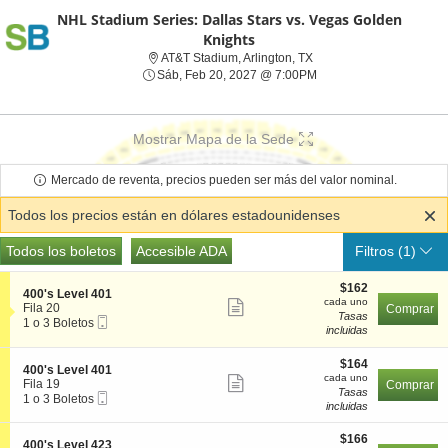
NHL Stadium Series: Dallas Stars vs. Vegas Golden
Knights
AT&T Stadium, Arlington,
AT&T Stadium, Arlington, TX
Sáb, Feb 20, 2027 @ 7
Sáb, Feb 20, 2027 @ 7:00PM
Mostrar Mapa de la Sede
Mercado de reventa, precios pueden ser más del valor nominal.
Todos los precios están en dólares estadounidenses
Tipos
Todas las entradas
Accesible ADA
Todos los boletos
Accesible ADA
Filtros
(1)
de
Boletos
$162
$162
S
400's Level 401
cada
cada uno
Mostrar
e
Fila 20
Comprar
uno
Tasas
Boleto
c
1
1 o 3 Boletos
más
incluidas
Móvil
c
o
detalles
i
3
ó
Boletos
$164
$164
de
S
400's Level 401
n
disponible
cada
cada uno
Mostrar
e
Fila 19
Comprar
los
4
uno
Tasas
Boleto
c
1
1 o 3 Boletos
más
0
incluidas
boletos
Móvil
c
o
0
detalles
i
3
'
$166
ó
Boletos
$166
de
S
400's Level 423
s