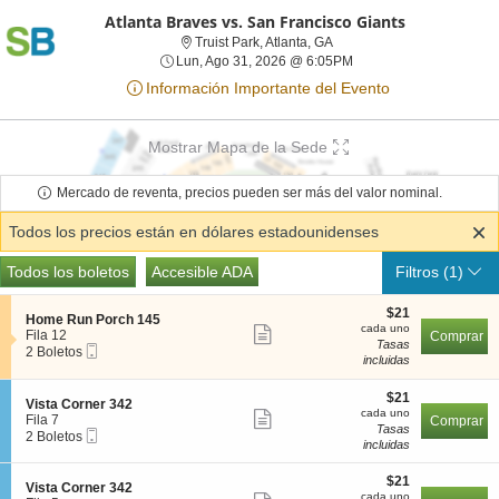
Atlanta Braves vs. San Francisco Giants
Truist Park, Atlanta, Georgi
Truist Park, Atlanta, GA
Lun, Ago 31, 2026 @ 6
Lun, Ago 31, 2026 @ 6:05PM
Información Importante del Evento
Mostrar Mapa de la Sede
Mercado de reventa, precios pueden ser más del valor nominal.
Todos los precios están en dólares estadounidenses
Tipos
Todas las entradas
Accesible ADA
Todos los boletos
Accesible ADA
Filtros
(1)
de
Boletos
$21
$21
S
Home Run Porch 145
cada
cada uno
Mostrar
e
Fila 12
Comprar
uno
Tasas
Boleto
c
2
2 Boletos
más
incluidas
Móvil
c
Boletos
detalles
i
disponible
ó
$21
$21
de
S
Vista Corner 342
n
cada
cada uno
Mostrar
e
Fila 7
Comprar
los
H
uno
Tasas
Boleto
c
2
2 Boletos
más
o
incluidas
boletos
Móvil
c
Boletos
m
detalles
i
disponible
e
$21
ó
$21
de
S
Vista Corner 342
R
cada
n
cada uno